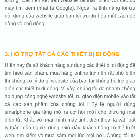
tưởng. Các liên kết trên website rất thân thiện với các bộ
máy tìm kiếm (nhất là Google). Ngoài ra tính năng tối ưu
nội dung của website giúp bạn tối ưu dữ liệu một cách dễ
dàng và chủ động.
3. HỖ TRỢ TẤT CẢ CÁC THIẾT BỊ DI ĐỘNG
Hiện nay đa số khách hàng sử dụng các thiết bị di động để
tìm hiểu sản phẩm, mua hàng online trở nên rất phổ biến
thì không có lý do gì website của bạn lại không hỗ trợ giao
diện các thiết bị di động. Vì vậy, chúng tôi đã nhanh chóng
áp dụng công nghệ website tối ưu giao diện mobile vào tất
cả các sản phầm của chúng tôi ! Tỷ lệ người dùng
smartphone gia tăng mở ra cơ hội mới cho thương mại
điện tử. Khác với màn hình máy tính, điện thoại là vật "bất
ly thân" của người dùng. Giờ đây, khách hàng có thể lướt
web, tìm kiếm và mua sắm mọi lúc mọi nơi. Chúng tôi tự