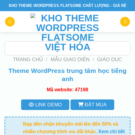
Skip
KHO THEME WORDPRESS FLATSOME CHẤT LƯỢNG - GIÁ RẺ
to
content
TRANG CHỦ
/
MẪU GIAO DIỆN
/
GIÁO DỤC
Theme WordPress trung tâm học tiếng
anh
Mã website: 47198
LINK DEMO
ĐẶT MUA
Nạp tiền nhận khuyến mãi lên đến 50% và
nhiều chương trình ưu đãi khác.
Xem chi tiết