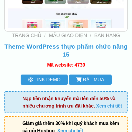
TRANG CHỦ
/
MẪU GIAO DIỆN
/
BÁN HÀNG
Theme WordPress thực phẩm chức năng
15
Mã website: 4739
LINK DEMO
ĐẶT MUA
Nạp tiền nhận khuyến mãi lên đến 50% và
nhiều chương trình ưu đãi khác.
Xem chi tiết
Giảm giá thêm 30% khi quý khách mua kèm
cả gói Hosting.
Xem chi tiết