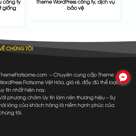
u công ty
Theme WordPress công ty, dịch vụ
ất giống
bảo vệ
VỀ CHÚNG TÔI
ThemeFlatsome.com
– Chuyên cung cấp Theme
.
WordPress Flatsome Vệt Hóa, giá rẻ, đầy đủ thể loại,
uy tín nhất hiện nay.
Với phương châm Uy tín làm nên thương hiệu – Sự
hài lòng của khách hàng là niềm hạnh phúc của
chúng tôi.