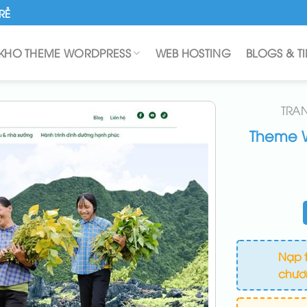
RẺ
KHO THEME WORDPRESS
WEB HOSTING
BLOGS & T
TRA
Theme W
Nạp t
chươn