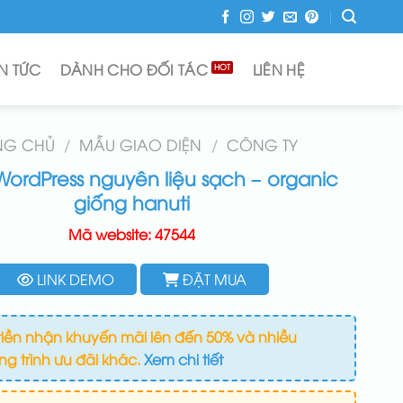
IN TỨC
DÀNH CHO ĐỐI TÁC
LIÊN HỆ
NG CHỦ
/
MẪU GIAO DIỆN
/
CÔNG TY
ordPress nguyên liệu sạch – organic
giống hanuti
Mã website: 47544
LINK DEMO
ĐẶT MUA
iền nhận khuyến mãi lên đến 50% và nhiều
g trình ưu đãi khác.
Xem chi tiết