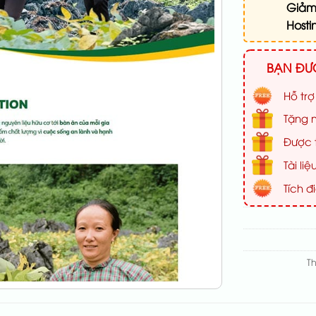
Giảm
Hosti
BẠN ĐƯỢ
Hỗ trợ
Tặng n
Được t
Tài l
Tích đ
T