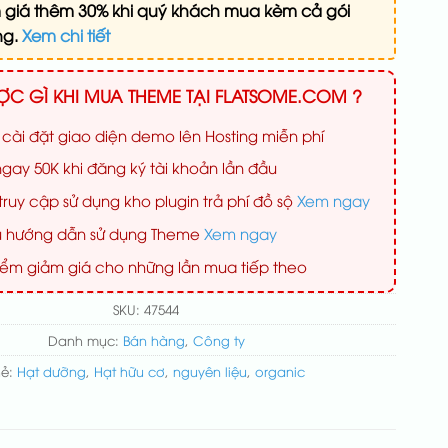
 giá thêm 30% khi quý khách mua kèm cả gói
ng.
Xem chi tiết
C GÌ KHI MUA THEME TẠI FLATSOME.COM ?
 cài đặt giao diện demo lên Hosting miễn phí
gay 50K khi đăng ký tài khoản lần đầu
ruy cập sử dụng kho plugin trả phí đồ sộ
Xem ngay
iệu hướng dẫn sử dụng Theme
Xem ngay
iểm giảm giá cho những lần mua tiếp theo
SKU:
47544
Danh mục:
Bán hàng
,
Công ty
hẻ:
Hạt dưỡng
,
Hạt hữu cơ
,
nguyên liệu
,
organic