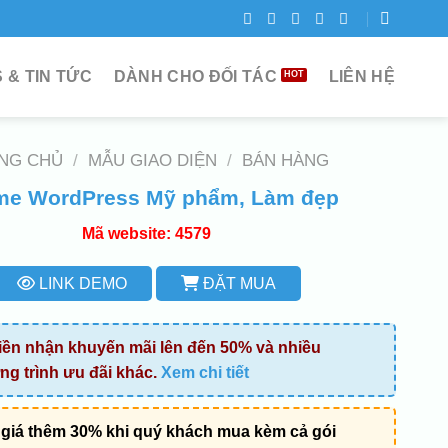
 & TIN TỨC
DÀNH CHO ĐỐI TÁC
LIÊN HỆ
NG CHỦ
/
MẪU GIAO DIỆN
/
BÁN HÀNG
me WordPress Mỹ phẩm, Làm đẹp
Mã website: 4579
LINK DEMO
ĐẶT MUA
iền nhận khuyến mãi lên đến 50% và nhiều
g trình ưu đãi khác.
Xem chi tiết
giá thêm 30% khi quý khách mua kèm cả gói