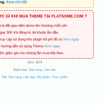
ing.
Xem chi tiết
C GÌ KHI MUA THEME TẠI FLATSOME.COM ?
cài đặt giao diện demo lên Hosting miễn phí
gay 50K khi đăng ký tài khoản lần đầu
ruy cập sử dụng kho plugin trả phí đồ sộ
Xem ngay
ệu hướng dẫn sử dụng Theme
Xem ngay
iểm giảm giá cho những lần mua tiếp theo
SKU:
4579
Danh mục:
Bán hàng
,
Làm đẹp
Thẻ:
Bán hàng
,
Làm đẹp
,
Mỹ phẩm
,
Thực phẩm