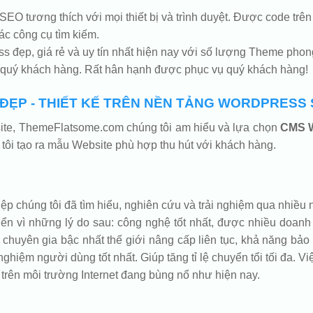
 SEO tương thích với mọi thiết bị và trình duyệt. Được code
ác công cụ tìm kiếm.
 đẹp, giá rẻ và uy tín nhất hiện nay với số lượng Theme phon
 quý khách hàng. Rất hân hạnh được phục vụ quý khách hàng!
ẸP - THIẾT KẾ TRÊN NỀN TẢNG WORDPRESS
bsite, ThemeFlatsome.com chúng tôi am hiểu và lựa chọn
CMS 
tôi tạo ra mẫu Website phù hợp thu hút với khách hàng.
 chúng tôi đã tìm hiểu, nghiên cứu và trải nghiệm qua nhiều n
vì những lý do sau: công nghệ tốt nhất, được nhiều doanh n
chuyên gia bậc nhất thế giới nâng cấp liên tục, khả năng bảo 
nghiệm người dùng tốt nhất. Giúp tăng tỉ lệ chuyển tổi tối đa. Vi
trên môi trường Internet đang bùng nổ như hiện nay.