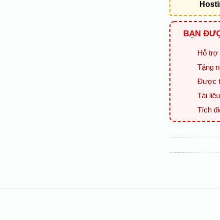
Host
BẠN ĐƯỢ
Hỗ trợ 
Tặng n
Được t
Tài li
Tích đ