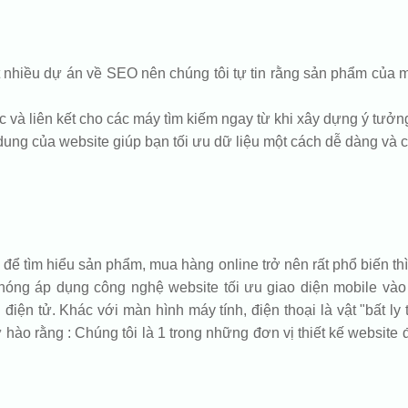
hiều dự án về SEO nên chúng tôi tự tin rằng sản phẩm của mì
c và liên kết cho các máy tìm kiếm ngay từ khi xây dựng ý tưởng.
i dung của website giúp bạn tối ưu dữ liệu một cách dễ dàng và 
để tìm hiểu sản phẩm, mua hàng online trở nên rất phổ biến thì
 chóng áp dụng công nghệ website tối ưu giao diện mobile và
iện tử. Khác với màn hình máy tính, điện thoại là vật "bất ly
hào rằng : Chúng tôi là 1 trong những đơn vị thiết kế website đ