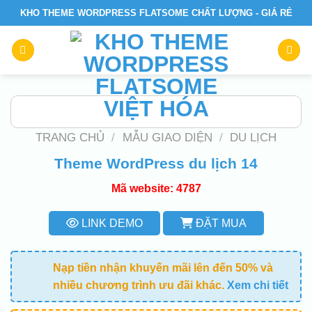
Skip
KHO THEME WORDPRESS FLATSOME CHẤT LƯỢNG - GIÁ RẺ
to
content
TRANG CHỦ
/
MẪU GIAO DIỆN
/
DU LỊCH
Theme WordPress du lịch 14
Mã website: 4787
LINK DEMO
ĐẶT MUA
Nạp tiền nhận khuyến mãi lên đến 50% và
nhiều chương trình ưu đãi khác.
Xem chi tiết