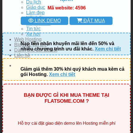
Du lịch
Giáo dục
Mã website: 4596
Làm đẹp
Nội thất
LINK DEMO
ĐẶT MUA
Thực phẩm
Tin tức
Xe hơi
Web Hosting
Nạp tiền nhận khuyến mãi lên đến 50% và
Blogs & Tin tức
nhiều chương trình ưu đãi khác.
Xem chi tiết
Dành cho đối tác
Liên hệ
Giảm giá thêm 30% khi quý khách mua kèm cả
gói Hosting.
Xem chi tiết
BẠN ĐƯỢC GÌ KHI MUA THEME TẠI
FLATSOME.COM ?
Hỗ trợ cài đặt giao diện demo lên Hosting miễn phí