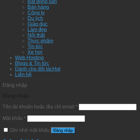
Bất động sản
Bán hàng
Công ty
Du lịch
Giáo dục
Làm đẹp
Nội thất
Thực phẩm
Tin tức
Xe hơi
Web Hosting
Blogs & Tin tức
Dành cho đối tác
Liên hệ
Đăng nhập
Đăng nhập
Tên tài khoản hoặc địa chỉ email
*
Mật khẩu
*
Ghi nhớ mật khẩu
Đăng nhập