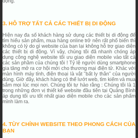
động.
3. HỖ TRỢ TẤT CẢ CÁC THIẾT BỊ DI ĐỘNG
Hiện nay đa số khách hàng sử dụng các thiết bị di động để
tìm hiểu sản phẩm, mua hàng online trở nên rất phổ biến thì
không có lý do gì website của bạn lại không hỗ trợ giao diện
các thiết bị di động. Vì vậy, chúng tôi đã nhanh chóng áp
dụng công nghệ website tối ưu giao diện mobile vào tất cả
các sản phầm của chúng tôi ! Tỷ lệ người dùng smartphone
gia tăng mở ra cơ hội mới cho thương mại điện tử. Khác với
màn hình máy tính, điện thoại là vật "bất ly thân" của người
dùng. Giờ đây, khách hàng có thể lướt web, tìm kiếm và mua
sắm mọi lúc mọi nơi. Chúng tôi tự hào rằng : Chúng tôi là 1
trong những đơn vị thiết kế website đầu tiên tại Quảng Bình
áp dụng tối ưu tốt nhất giao diện mobile cho các sản phẩm
mình làm ra.
4. TÙY CHỈNH WEBSITE THEO PHONG CÁCH CỦA
BẠN