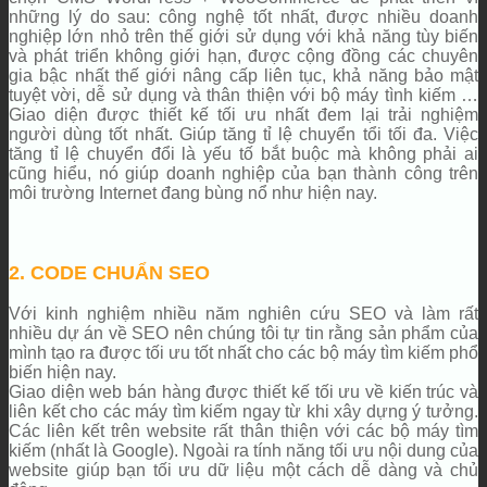
những lý do sau: công nghệ tốt nhất, được nhiều doanh
nghiệp lớn nhỏ trên thế giới sử dụng với khả năng tùy biến
và phát triển không giới hạn, được cộng đồng các chuyên
gia bậc nhất thế giới nâng cấp liên tục, khả năng bảo mật
tuyệt vời, dễ sử dụng và thân thiện với bộ máy tình kiếm …
Giao diện được thiết kế tối ưu nhất đem lại trải nghiệm
người dùng tốt nhất. Giúp tăng tỉ lệ chuyển tổi tối đa. Việc
tăng tỉ lệ chuyển đổi là yếu tố bắt buộc mà không phải ai
cũng hiểu, nó giúp doanh nghiệp của bạn thành công trên
môi trường Internet đang bùng nổ như hiện nay.
2. CODE CHUẨN SEO
Với kinh nghiệm nhiều năm nghiên cứu SEO và làm rất
nhiều dự án về SEO nên chúng tôi tự tin rằng sản phẩm của
mình tạo ra được tối ưu tốt nhất cho các bộ máy tìm kiếm phổ
biến hiện nay.
Giao diện web bán hàng được thiết kế tối ưu về kiến trúc và
liên kết cho các máy tìm kiếm ngay từ khi xây dựng ý tưởng.
Các liên kết trên website rất thân thiện với các bộ máy tìm
kiếm (nhất là Google). Ngoài ra tính năng tối ưu nội dung của
website giúp bạn tối ưu dữ liệu một cách dễ dàng và chủ