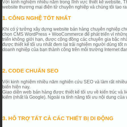
Với kinh nghiệm nhiều năm trong lĩnh vực thiết kế website,
website thương mại điện tử chuyên nghiệp và chúng tôi tạo r
1. CÔNG NGHỆ TỐT NHẤT
Khi có ý tưởng xây dựng website bán hàng chuyên nghiệp chúng
chọn CMS WordPress + WooCommerce để phát triển vì những lý
triển không giới hạn, được cộng đồng các chuyên gia bậc nhất
được thiết kế tối ưu nhất đem lại trải nghiệm người dùng tốt nh
doanh nghiệp của bạn thành công trên môi trường Internet đa
2. CODE CHUẨN SEO
Với kinh nghiệm nhiều năm nghiên cứu SEO và làm rất nhiều 
biến hiện nay.
Giao diện web bán hàng được thiết kế tối ưu về kiến trúc và li
kiếm (nhất là Google). Ngoài ra tính năng tối ưu nội dung của
3. HỖ TRỢ TẤT CẢ CÁC THIẾT BỊ DI ĐỘNG