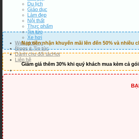
Du lịch
Giáo dục
Làm đẹp
Nội thất
Thực phẩm
Tin tức
Xe hơi
Web Hosting
Nạp tiền nhận khuyến mãi lên đến 50% và nhiều c
Blogs & Tin tức
Dành cho đối tác
Liên hệ
Giảm giá thêm 30% khi quý khách mua kèm cả gói
BẠ