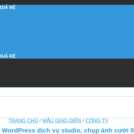
GIÁ RẺ
GIÁ RẺ
TRANG CHỦ
/
MẪU GIAO DIỆN
/
CÔNG TY
WordPress dịch vụ studio, chụp ảnh cưới 