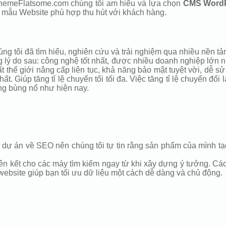
 ThemeFlatsome.com chúng tôi am hiểu và lựa chọn
CMS Word
a mẫu Website phù hợp thu hút với khách hàng.
 tôi đã tìm hiểu, nghiên cứu và trải nghiệm qua nhiều nền tản
 do sau: công nghệ tốt nhất, được nhiều doanh nghiệp lớn nhỏ
 thế giới nâng cấp liên tục, khả năng bảo mật tuyệt vời, dễ s
ất. Giúp tăng tỉ lệ chuyển tổi tối đa. Việc tăng tỉ lệ chuyển đổ
ng bùng nổ như hiện nay.
dự án về SEO nên chúng tôi tự tin rằng sản phẩm của mình tạo
ên kết cho các máy tìm kiếm ngay từ khi xây dựng ý tưởng. Các l
 website giúp bạn tối ưu dữ liệu một cách dễ dàng và chủ động.