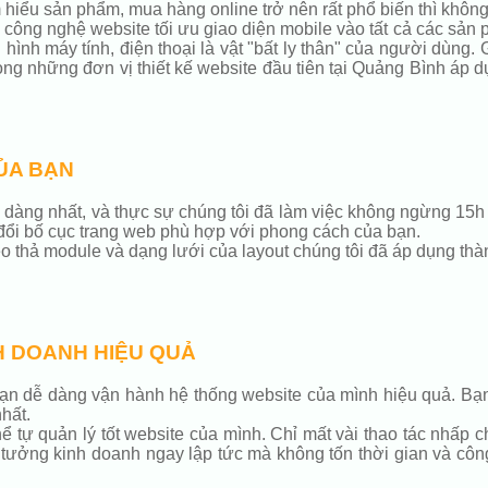
 hiểu sản phẩm, mua hàng online trở nên rất phổ biến thì không 
ng công nghệ website tối ưu giao diện mobile vào tất cả các sản
ình máy tính, điện thoại là vật "bất ly thân" của người dùng.
rong những đơn vị thiết kế website đầu tiên tại Quảng Bình áp 
ỦA BẠN
 dễ dàng nhất, và thực sự chúng tôi đã làm việc không ngừng 1
đổi bố cục trang web phù hợp với phong cách của bạn.
thả module và dạng lưới của layout chúng tôi đã áp dụng thàn
H DOANH HIỆU QUẢ
n dễ dàng vận hành hệ thống website của mình hiệu quả. Bạn 
hất.
tự quản lý tốt website của mình. Chỉ mất vài thao tác nhấp c
 tưởng kinh doanh ngay lập tức mà không tốn thời gian và côn