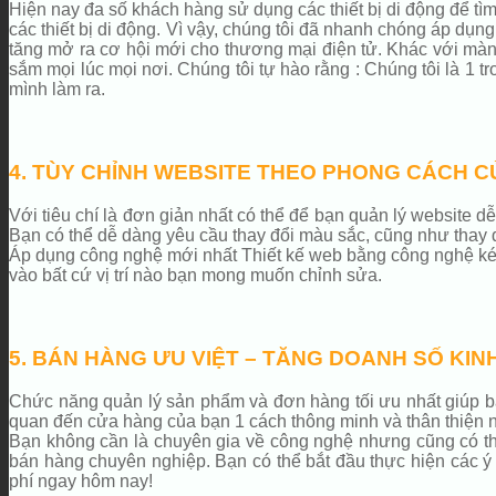
Hiện nay đa số khách hàng sử dụng các thiết bị di động để tìm
các thiết bị di động. Vì vậy, chúng tôi đã nhanh chóng áp dụ
tăng mở ra cơ hội mới cho thương mại điện tử. Khác với màn h
sắm mọi lúc mọi nơi. Chúng tôi tự hào rằng : Chúng tôi là 1 t
mình làm ra.
4. TÙY CHỈNH WEBSITE THEO PHONG CÁCH C
Với tiêu chí là đơn giản nhất có thể để bạn quản lý website
Bạn có thể dễ dàng yêu cầu thay đổi màu sắc, cũng như thay 
Áp dụng công nghệ mới nhất Thiết kế web bằng công nghệ kéo 
vào bất cứ vị trí nào bạn mong muốn chỉnh sửa.
5. BÁN HÀNG ƯU VIỆT – TĂNG DOANH SỐ KIN
Chức năng quản lý sản phẩm và đơn hàng tối ưu nhất giúp bạ
quan đến cửa hàng của bạn 1 cách thông minh và thân thiện n
Bạn không cần là chuyên gia về công nghệ nhưng cũng có thể 
bán hàng chuyên nghiệp. Bạn có thể bắt đầu thực hiện các ý
phí ngay hôm nay!