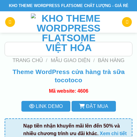
Skip
KHO THEME WORDPRESS FLATSOME CHẤT LƯỢNG - GIÁ RẺ
to
content
TRANG CHỦ
/
MẪU GIAO DIỆN
/
BÁN HÀNG
Theme WordPress cửa hàng trà sữa
tocotoco
Mã website: 4606
LINK DEMO
ĐẶT MUA
Nạp tiền nhận khuyến mãi lên đến 50% và
nhiều chương trình ưu đãi khác.
Xem chi tiết