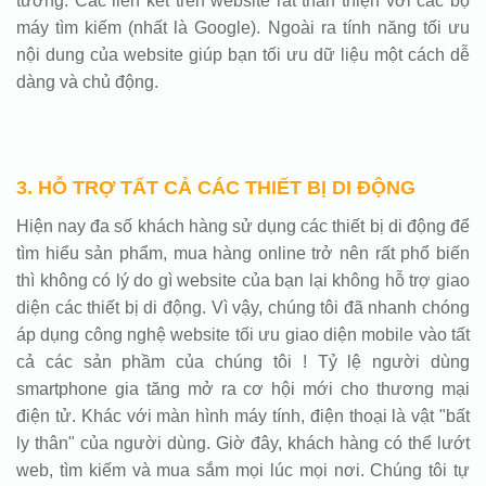
tưởng. Các liên kết trên website rất thân thiện với các bộ
máy tìm kiếm (nhất là Google). Ngoài ra tính năng tối ưu
nội dung của website giúp bạn tối ưu dữ liệu một cách dễ
dàng và chủ động.
3. HỖ TRỢ TẤT CẢ CÁC THIẾT BỊ DI ĐỘNG
Hiện nay đa số khách hàng sử dụng các thiết bị di động để
tìm hiểu sản phẩm, mua hàng online trở nên rất phổ biến
thì không có lý do gì website của bạn lại không hỗ trợ giao
diện các thiết bị di động. Vì vậy, chúng tôi đã nhanh chóng
áp dụng công nghệ website tối ưu giao diện mobile vào tất
cả các sản phầm của chúng tôi ! Tỷ lệ người dùng
smartphone gia tăng mở ra cơ hội mới cho thương mại
điện tử. Khác với màn hình máy tính, điện thoại là vật "bất
ly thân" của người dùng. Giờ đây, khách hàng có thể lướt
web, tìm kiếm và mua sắm mọi lúc mọi nơi. Chúng tôi tự