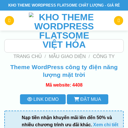
Skip
KHO THEME WORDPRESS FLATSOME CHẤT LƯỢNG - GIÁ RẺ
to
content
TRANG CHỦ
/
MẪU GIAO DIỆN
/
CÔNG TY
Theme WordPress công ty điện năng
lượng mặt trời
Mã website: 4408
LINK DEMO
ĐẶT MUA
Nạp tiền nhận khuyến mãi lên đến 50% và
nhiều chương trình ưu đãi khác.
Xem chi tiết