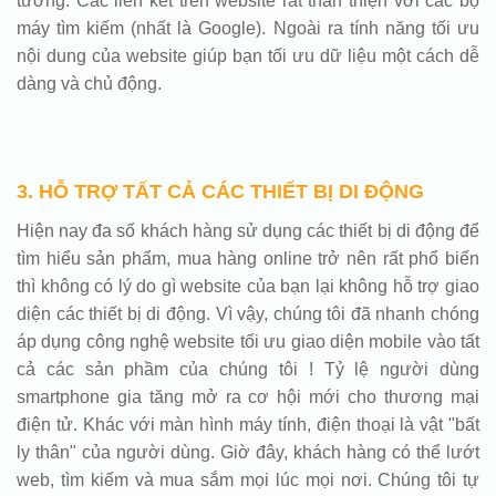
tưởng. Các liên kết trên website rất thân thiện với các bộ
máy tìm kiếm (nhất là Google). Ngoài ra tính năng tối ưu
nội dung của website giúp bạn tối ưu dữ liệu một cách dễ
dàng và chủ động.
3. HỖ TRỢ TẤT CẢ CÁC THIẾT BỊ DI ĐỘNG
Hiện nay đa số khách hàng sử dụng các thiết bị di động để
tìm hiểu sản phẩm, mua hàng online trở nên rất phổ biến
thì không có lý do gì website của bạn lại không hỗ trợ giao
diện các thiết bị di động. Vì vậy, chúng tôi đã nhanh chóng
áp dụng công nghệ website tối ưu giao diện mobile vào tất
cả các sản phầm của chúng tôi ! Tỷ lệ người dùng
smartphone gia tăng mở ra cơ hội mới cho thương mại
điện tử. Khác với màn hình máy tính, điện thoại là vật "bất
ly thân" của người dùng. Giờ đây, khách hàng có thể lướt
web, tìm kiếm và mua sắm mọi lúc mọi nơi. Chúng tôi tự