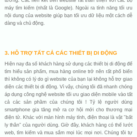
tưởng. Các liên kết trên website rất thân thiện với các bộ
máy tìm kiếm (nhất là Google). Ngoài ra tính năng tối ưu
nội dung của website giúp bạn tối ưu dữ liệu một cách dễ
dàng và chủ động.
3. HỖ TRỢ TẤT CẢ CÁC THIẾT BỊ DI ĐỘNG
Hiện nay đa số khách hàng sử dụng các thiết bị di động để
tìm hiểu sản phẩm, mua hàng online trở nên rất phổ biến
thì không có lý do gì website của bạn lại không hỗ trợ giao
diện các thiết bị di động. Vì vậy, chúng tôi đã nhanh chóng
áp dụng công nghệ website tối ưu giao diện mobile vào tất
cả các sản phầm của chúng tôi ! Tỷ lệ người dùng
smartphone gia tăng mở ra cơ hội mới cho thương mại
điện tử. Khác với màn hình máy tính, điện thoại là vật "bất
ly thân" của người dùng. Giờ đây, khách hàng có thể lướt
web, tìm kiếm và mua sắm mọi lúc mọi nơi. Chúng tôi tự