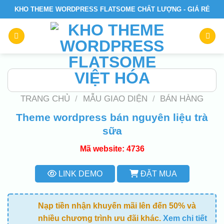
Skip
KHO THEME WORDPRESS FLATSOME CHẤT LƯỢNG - GIÁ RẺ
to
content
TRANG CHỦ
/
MẪU GIAO DIỆN
/
BÁN HÀNG
Theme wordpress bán nguyên liệu trà
sữa
Mã website: 4736
LINK DEMO
ĐẶT MUA
Nạp tiền nhận khuyến mãi lên đến 50% và
nhiều chương trình ưu đãi khác.
Xem chi tiết