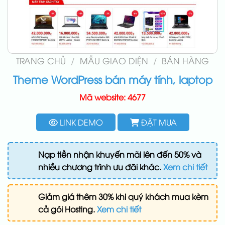
TRANG CHỦ
/
MẪU GIAO DIỆN
/
BÁN HÀNG
Theme WordPress bán máy tính, laptop
Mã website: 4677
LINK DEMO
ĐẶT MUA
Nạp tiền nhận khuyến mãi lên đến 50% và
nhiều chương trình ưu đãi khác.
Xem chi tiết
Giảm giá thêm 30% khi quý khách mua kèm
cả gói Hosting.
Xem chi tiết