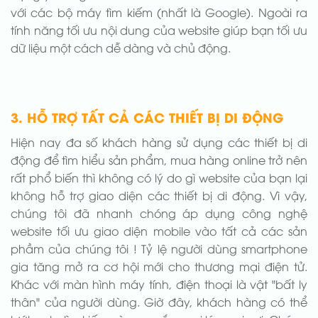
với các bộ máy tìm kiếm (nhất là Google). Ngoài ra
tính năng tối ưu nội dung của website giúp bạn tối ưu
dữ liệu một cách dễ dàng và chủ động.
3. HỖ TRỢ TẤT CẢ CÁC THIẾT BỊ DI ĐỘNG
Hiện nay đa số khách hàng sử dụng các thiết bị di
động để tìm hiểu sản phẩm, mua hàng online trở nên
rất phổ biến thì không có lý do gì website của bạn lại
không hỗ trợ giao diện các thiết bị di động. Vì vậy,
chúng tôi đã nhanh chóng áp dụng công nghệ
website tối ưu giao diện mobile vào tất cả các sản
phầm của chúng tôi ! Tỷ lệ người dùng smartphone
gia tăng mở ra cơ hội mới cho thương mại điện tử.
Khác với màn hình máy tính, điện thoại là vật "bất ly
thân" của người dùng. Giờ đây, khách hàng có thể