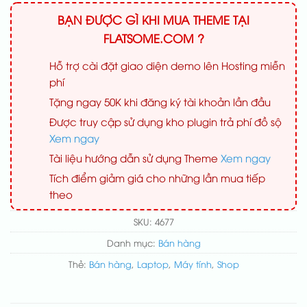
BẠN ĐƯỢC GÌ KHI MUA THEME TẠI
FLATSOME.COM ?
Hỗ trợ cài đặt giao diện demo lên Hosting miễn
phí
Tặng ngay 50K khi đăng ký tài khoản lần đầu
Được truy cập sử dụng kho plugin trả phí đồ sộ
Xem ngay
Tài liệu hướng dẫn sử dụng Theme
Xem ngay
Tích điểm giảm giá cho những lần mua tiếp
theo
SKU:
4677
Danh mục:
Bán hàng
Thẻ:
Bán hàng
,
Laptop
,
Máy tính
,
Shop