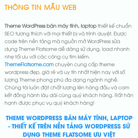
THÔNG TIN MẪU WEB
Theme WordPress bán máy tính, laptop
thiết kế chuẩn
SEO tương thích với mọi thiết bị và trình duyệt. Được
code trên nền tảng mã nguồn mở WordPress sửa
dụng Theme Flatsome dễ dàng sử dụng, load nhanh
nhẹ tối ưu với các công cụ tìm kiếm.
ThemeFlatsome.com
chuyên cung cấp theme
wordpress đẹp, giá rẻ và uy tín nhất hiện nay với số
lượng Theme phong phú đa dạng ngành nghề.
Chúng tôi luôn đặt chất lượng lên hàng đầu và cam
kết đồng hành lâu dài cùng quý khách hàng. Rất hân
hạnh được phục vụ quý khách hàng!
THEME WORDPRESS BÁN MÁY TÍNH, LAPTOP
- THIẾT KẾ TRÊN NỀN TẢNG WORDPRESS SỬ
DỤNG THEME FLATSOME ƯU VIỆT