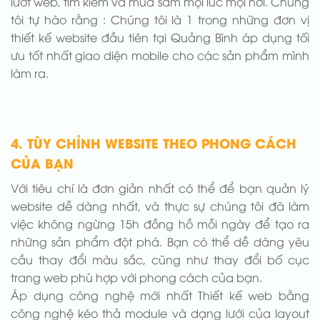
lướt web, tìm kiếm và mua sắm mọi lúc mọi nơi. Chúng
tôi tự hào rằng : Chúng tôi là 1 trong những đơn vị
thiết kế website đầu tiên tại Quảng Bình áp dụng tối
ưu tốt nhất giao diện mobile cho các sản phẩm mình
làm ra.
4. TÙY CHỈNH WEBSITE THEO PHONG CÁCH
CỦA BẠN
Với tiêu chí là đơn giản nhất có thể để bạn quản lý
website dễ dàng nhất, và thực sự chúng tôi đã làm
việc không ngừng 15h đồng hồ mỗi ngày để tạo ra
những sản phẩm đột phá. Bạn có thể dễ dàng yêu
cầu thay đổi màu sắc, cũng như thay đổi bố cục
trang web phù hợp với phong cách của bạn.
Áp dụng công nghệ mới nhất Thiết kế web bằng
công nghệ kéo thả module và dạng lưới của layout