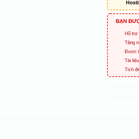
Host
BẠN ĐƯỢ
Hỗ trợ 
Tặng n
Được t
Tài li
Tích đ