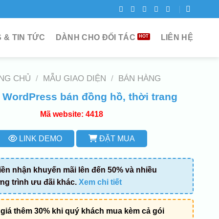
 & TIN TỨC
DÀNH CHO ĐỐI TÁC
LIÊN HỆ
NG CHỦ
/
MẪU GIAO DIỆN
/
BÁN HÀNG
WordPress bán đồng hồ, thời trang
Mã website: 4418
LINK DEMO
ĐẶT MUA
iền nhận khuyến mãi lên đến 50% và nhiều
g trình ưu đãi khác.
Xem chi tiết
giá thêm 30% khi quý khách mua kèm cả gói