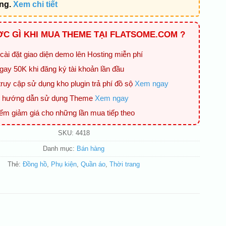
ing.
Xem chi tiết
C GÌ KHI MUA THEME TẠI FLATSOME.COM ?
cài đặt giao diện demo lên Hosting miễn phí
gay 50K khi đăng ký tài khoản lần đầu
ruy cập sử dụng kho plugin trả phí đồ sộ
Xem ngay
ệu hướng dẫn sử dụng Theme
Xem ngay
iểm giảm giá cho những lần mua tiếp theo
SKU:
4418
Danh mục:
Bán hàng
Thẻ:
Đồng hồ
,
Phụ kiện
,
Quần áo
,
Thời trang