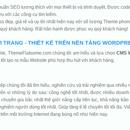
chuẩn SEO tương thích với mọi thiết bị và trình duyệt. Được 
u với các công cụ tìm kiếm.
 đẹp, giá rẻ và uy tín nhất hiện nay với số lượng Theme phon
 quý khách hàng. Rất hân hạnh được phục vụ quý khách hàng!
 TRANG - THIẾT KẾ TRÊN NỀN TẢNG WORDPR
bsite, ThemeFlatsome.com chúng tôi am hiểu và lựa chọn
CMS 
tôi tạo ra mẫu Website phù hợp thu hút với khách hàng.
 chúng tôi đã tìm hiểu, nghiên cứu và trải nghiệm qua nhiều n
vì những lý do sau: công nghệ tốt nhất, được nhiều doanh n
chuyên gia bậc nhất thế giới nâng cấp liên tục, khả năng bảo 
nghiệm người dùng tốt nhất. Giúp tăng tỉ lệ chuyển tổi tối đa. Vi
trên môi trường Internet đang bùng nổ như hiện nay.