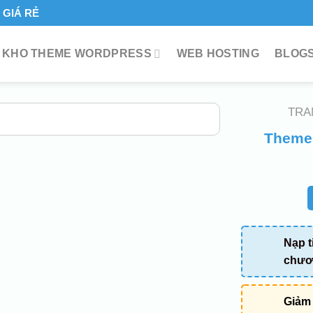
GIÁ RẺ
KHO THEME WORDPRESS
WEB HOSTING
BLOGS
TRA
Theme 
Nạp t
chươn
Giảm 