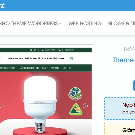
RẺ
KHO THEME WORDPRESS
WEB HOSTING
BLOGS & T
TRA
Theme W
Nạp t
chươn
Giảm