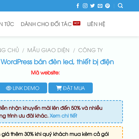
IN TỨC
DÀNH CHO ĐỐI TÁC
LIÊN HỆ
NG CHỦ
/
MẪU GIAO DIỆN
/
CÔNG TY
ordPress bán đèn led, thiết bị điện
Mã website:
LINK DEMO
ĐẶT MUA
iền nhận khuyến mãi lên đến 50% và nhiều
g trình ưu đãi khác.
Xem chi tiết
 giá thêm 30% khi quý khách mua kèm cả gói