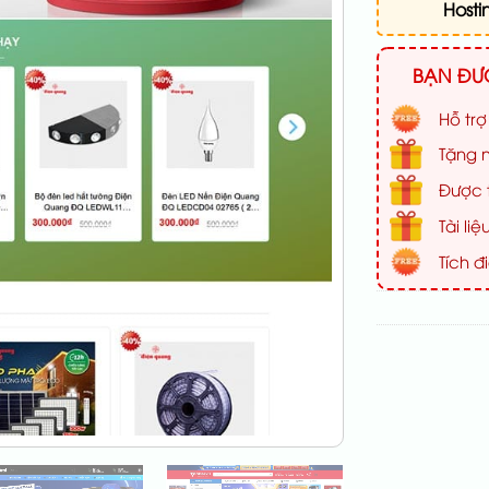
Hosti
BẠN ĐƯỢ
Hỗ trợ
Tặng n
Được t
Tài l
Tích đ