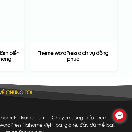
làm biển
Theme WordPress dịch vụ đồng
phòng
phục
VỀ CHÚNG TÔI
.
ThemeFlatsome.com
– Chuyên cung cấp Theme
WordPress Flatsome Vệt Hóa, giá rẻ, đầy đủ thể loại,