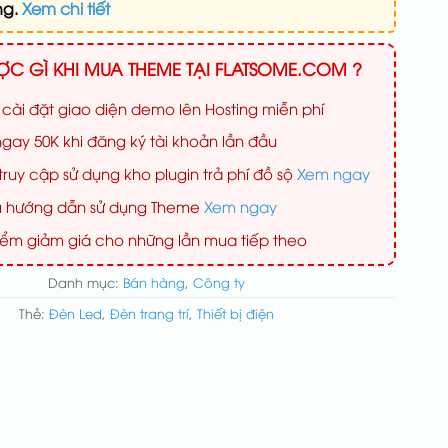
ng.
Xem chi tiết
C GÌ KHI MUA THEME TẠI FLATSOME.COM ?
 cài đặt giao diện demo lên Hosting miễn phí
gay 50K khi đăng ký tài khoản lần đầu
ruy cập sử dụng kho plugin trả phí đồ sộ
Xem ngay
iệu hướng dẫn sử dụng Theme
Xem ngay
iểm giảm giá cho những lần mua tiếp theo
Danh mục:
Bán hàng
,
Công ty
Thẻ:
Đèn Led
,
Đèn trang trí
,
Thiết bị điện