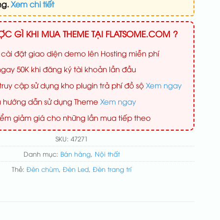
ng.
Xem chi tiết
C GÌ KHI MUA THEME TẠI FLATSOME.COM ?
 cài đặt giao diện demo lên Hosting miễn phí
gay 50K khi đăng ký tài khoản lần đầu
ruy cập sử dụng kho plugin trả phí đồ sộ
Xem ngay
iệu hướng dẫn sử dụng Theme
Xem ngay
iểm giảm giá cho những lần mua tiếp theo
SKU:
47271
Danh mục:
Bán hàng
,
Nội thất
Thẻ:
Đèn chùm
,
Đèn Led
,
Đèn trang trí