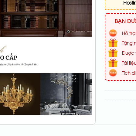
Hosti
BẠN ĐƯỢ
Hỗ trợ
Tặng n
Được t
Tài l
Tích đ