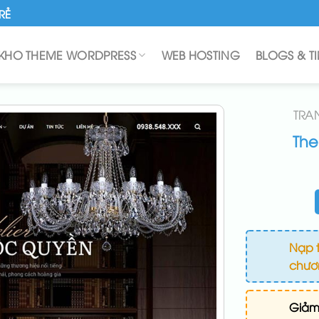
RẺ
KHO THEME WORDPRESS
WEB HOSTING
BLOGS & T
TRA
The
Nạp t
chươn
Giảm