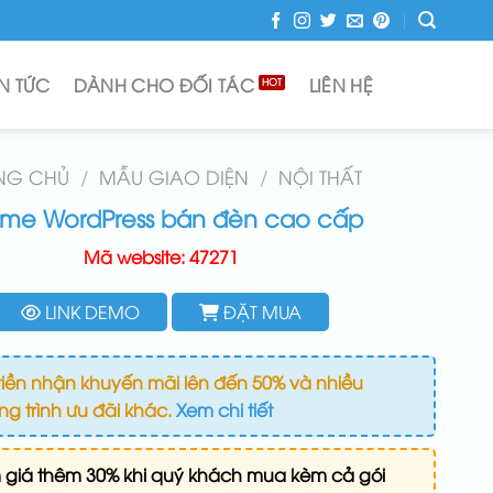
IN TỨC
DÀNH CHO ĐỐI TÁC
LIÊN HỆ
NG CHỦ
/
MẪU GIAO DIỆN
/
NỘI THẤT
me WordPress bán đèn cao cấp
Mã website: 47271
LINK DEMO
ĐẶT MUA
iền nhận khuyến mãi lên đến 50% và nhiều
g trình ưu đãi khác.
Xem chi tiết
 giá thêm 30% khi quý khách mua kèm cả gói