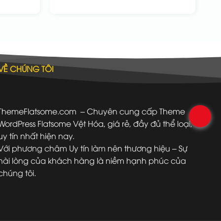
VỀ CHÚNG TÔI
ThemeFlatsome.com
– Chuyên cung cấp Theme
.
WordPress Flatsome Vệt Hóa, giá rẻ, đầy đủ thể loại,
uy tín nhất hiện nay.
Với phương châm Uy tín làm nên thương hiệu – Sự
hài lòng của khách hàng là niềm hạnh phúc của
chúng tôi.